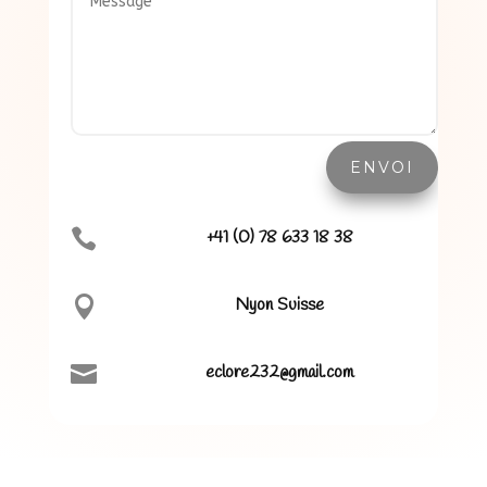
ENVOI

+41 (0) 78 633 18 38

Nyon Suisse

eclore232@gmail.com