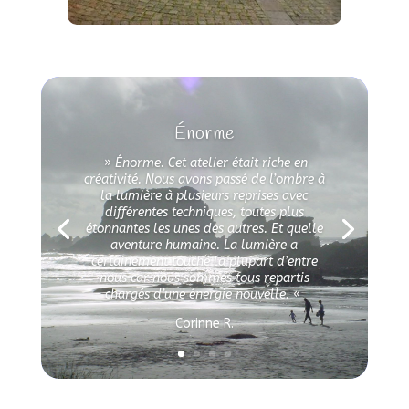
Énorme
»
Énorme.
Cet atelier était riche en
créativité. Nous avons passé de l’ombre à
la lumière à plusieurs reprises avec
différentes techniques, toutes plus
étonnantes les unes des autres. Et quelle
aventure humaine. La lumière a
certainement touché la plupart d’entre
nous car nous sommes tous repartis
chargés d’une énergie nouvelle.
«
Corinne R.